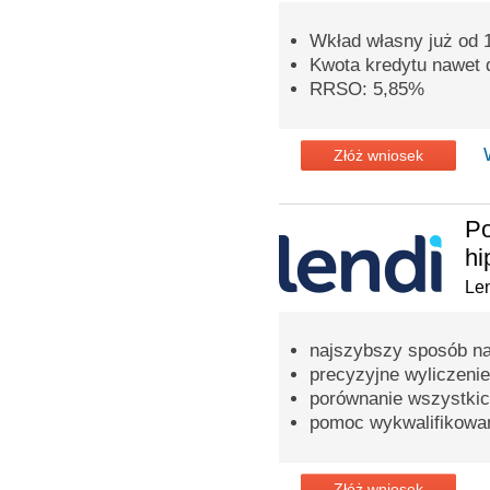
Wkład własny już od
Kwota kredytu nawet d
RRSO: 5,85%
Złóż wniosek
Po
hi
Len
najszybszy sposób na
precyzyjne wyliczenie
porównanie wszystkic
pomoc wykwalifikowa
Złóż wniosek