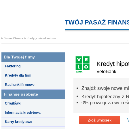
TWÓJ PASAŻ FINA
Strona Główna
Kredyty mieszkaniowe
Dla Twojej firmy
Kredyt hipo
Faktoring
VeloBank
Kredyty dla firm
Rachunki firmowe
Znajdź swoje nowe mi
Finanse osobiste
Kredyt hipoteczny z
0% prowizji za wcześn
Chwilówki
Informacja kredytowa
Złóż wniosek
Karty kredytowe