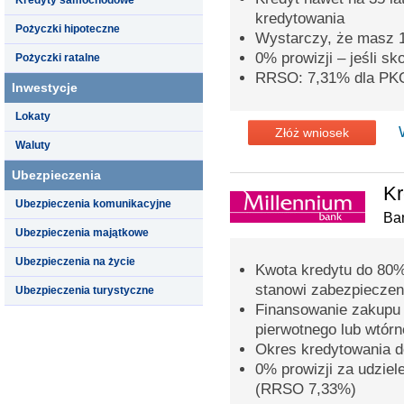
kredytowania
Pożyczki hipoteczne
Wystarczy, że masz 
0% prowizji – jeśli s
Pożyczki ratalne
RRSO: 7,31% dla PK
Inwestycje
Lokaty
Złóż wniosek
Waluty
Ubezpieczenia
Kr
Ubezpieczenia komunikacyjne
Ba
Ubezpieczenia majątkowe
Ubezpieczenia na życie
Kwota kredytu do 80%
stanowi zabezpieczen
Ubezpieczenia turystyczne
Finansowanie zakupu 
pierwotnego lub wtór
Okres kredytowania do
0% prowizji za udziel
(RRSO 7,33%)