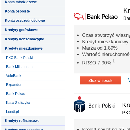
Konta młodzieżowe
Kr
Konta osobiste
Ba
Konta oszczędnościowe
Kredyty gotówkowe
Czas stworzyć własn
Kredyty konsolidacyjne
Kredyt mieszkaniowy 
Marża od 1,89%
Kredyty mieszkaniowe
Wartość nieruchomoś
PKO Bank Polski
1
RRSO 7,90%
Bank Millennium
VeloBank
Złóż wniosek
Expander
Bank Pekao
Kasa Stefczyka
Kr
Lendi.pl
PKO
Kredyty refinansowe
Kredyt nawet na 35 la
Kredyty samochodowe