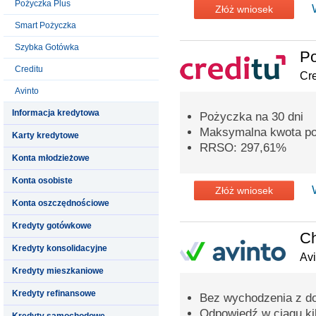
Pożyczka Plus
Złóż wniosek
Smart Pożyczka
Szybka Gotówka
P
Creditu
Cre
Avinto
Informacja kredytowa
Pożyczka na 30 dni
Maksymalna kwota poż
Karty kredytowe
RRSO: 297,61%
Konta młodzieżowe
Konta osobiste
Złóż wniosek
Konta oszczędnościowe
Kredyty gotówkowe
C
Kredyty konsolidacyjne
Avi
Kredyty mieszkaniowe
Kredyty refinansowe
Bez wychodzenia z d
Odpowiedź w ciągu ki
Kredyty samochodowe