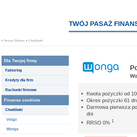
TWÓJ PASAŻ FINA
Strona Główna
Chwilówki
Dla Twojej firmy
Po
Faktoring
Wo
Kredyty dla firm
Rachunki firmowe
Kwota pożyczki od 100
Finanse osobiste
Okres pożyczki 61 dn
Darmowa pierwsza poż
Chwilówki
dni
Vivigo
1
RRSO 0%
Wonga