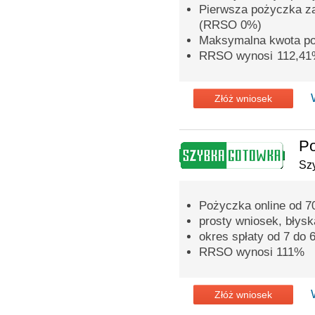
Pierwsza pożyczka z
(RRSO 0%)
Maksymalna kwota po
RRSO wynosi 112,4
Złóż wniosek
P
Sz
Pożyczka online od 70
prosty wniosek, błys
okres spłaty od 7 do 6
RRSO wynosi 111%
Złóż wniosek