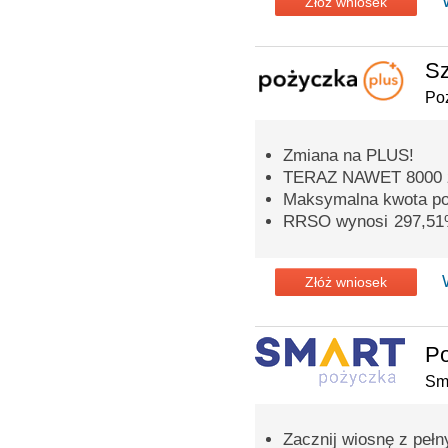
Złóż wniosek
Sz
Po
Zmiana na PLUS!
TERAZ NAWET 8000 
Maksymalna kwota poż
RRSO wynosi 297,5
Złóż wniosek
P
Sm
Zacznij wiosnę z peł